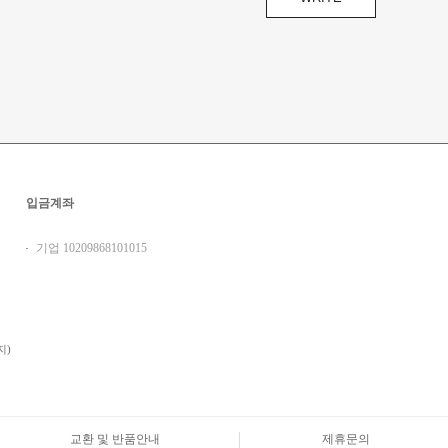
입금계좌
기업 10209868101015
지)
교환 및 반품안내
제휴문의