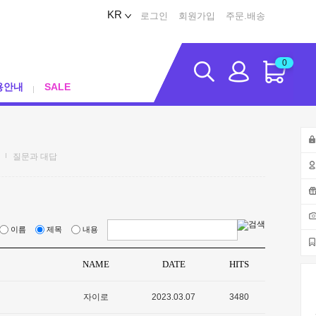
KR
로그인
회원가입
주문.배송
0
용안내
SALE
질문과 대답
이름
제목
내용
NAME
DATE
HITS
자이로
2023.03.07
3480