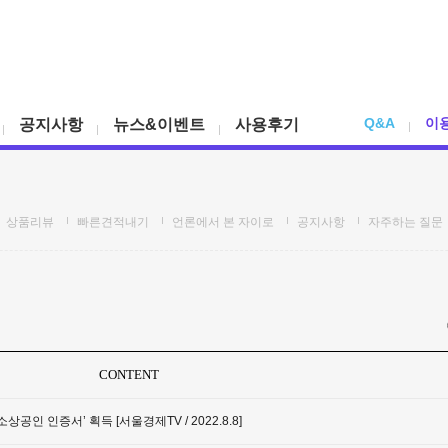
Q&A
이
공지사항
뉴스&이벤트
사용후기
상품리뷰
빠른견적내기
언론에서 본 자이로
공지사항
자주하는 질문
CONTENT
공인 인증서’ 획득 [서울경제TV / 2022.8.8]