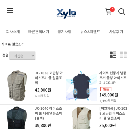
0
회사소개
빠른견적내기
공지사항
뉴스&이벤트
사용후기
자이로 얼음조끼
정렬
JC-1038 고급형 아
자이로 선풍기 냉풍
이스조끼 쿨 얼음조
조끼 쿨링 아이스조
끼
끼 JCX-1P
43,800원
149,000원
698원 적립
1,490원 적립
JC-1040 아이스조
[이월제품] JC-103
끼 쿨 메쉬얼음조끼
8 고급형 아이스조
(블랙)
끼 쿨 얼음조끼
39,800원
35,000원