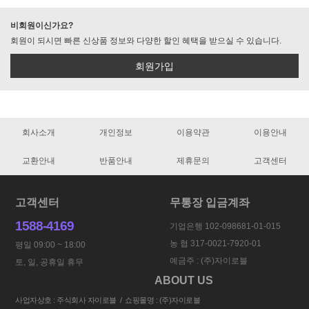
비회원이신가요?
회원이 되시면 빠른 신상품 정보와 다양한 할인 혜택을 받으실 수 있습니다.
회원가입
회사소개
개인정보
이용약관
이용안내
교환안내
반품안내
제휴문의
고객센터
고객센터
무통장 입금계좌
1588-4169
기업은행 102-098681-01-015
농 협 317-0021-7920-01
평일 09:00 ~ 18:00
예금주 : (주)자이로블
토, 일, 공휴일 휴무
ABOUT US
사업자상호 : 주식회사 자이로블 / 쇼핑몰명 : (주)자이로블