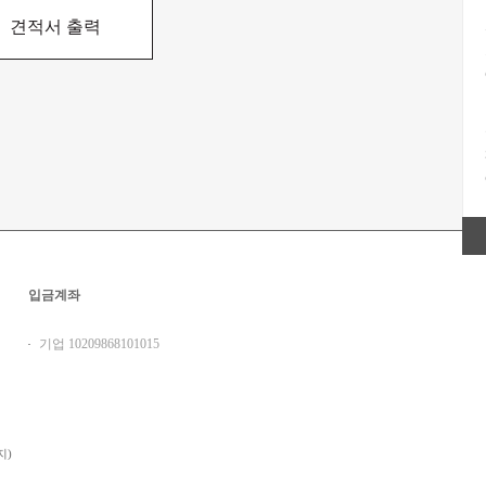
견적서 출력
입금계좌
기업 10209868101015
지)