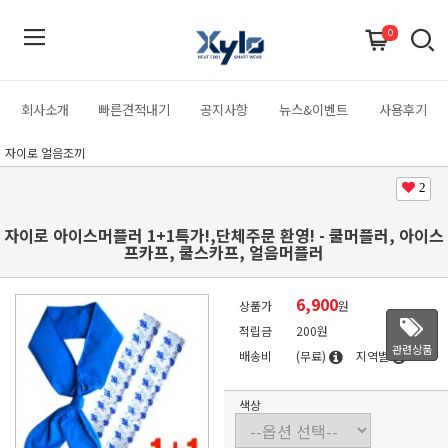
0
회사소개
빠른견적내기
공지사항
뉴스&이벤트
사용후기
자이로 얼음조끼
2
자이로 아이스머플러 1+1특가!,단체주문 환영! - 쿨머플러, 아이스
프카프, 쿨스카프, 얼음머플러
6,900
상품가
원
적립금
200원
관련상품
배송비
(무료)
지역별
색상