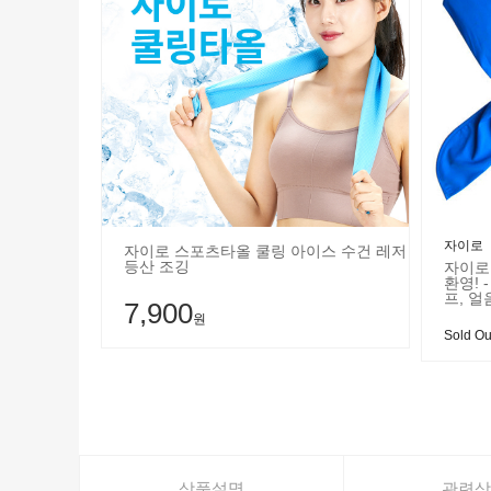
자이로
자이로 스포츠타올 쿨링 아이스 수건 레저
등산 조깅
자이로
환영! 
프, 
7,900
원
Sold Ou
상품설명
관련상