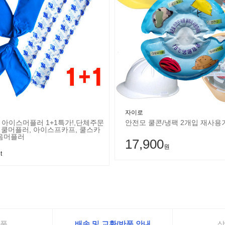
자이로
 아이스머플러 1+1특가!,단체주문
안전모 쿨콘/냉팩 2개입 재사용
- 쿨머플러, 아이스프카프, 쿨스카
얼음머플러
17,900
원
t
품
배송 및 교환/반품 안내
상