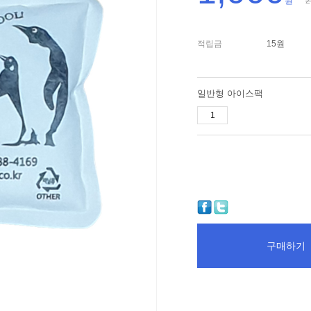
원
2
적립금
15원
일반형 아이스팩
구매하기