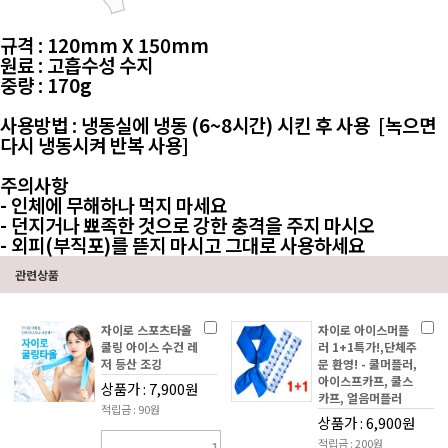
규격 : 120mm X 150mm
원료 : 고흡수성 수지
중량 : 170g
사용방법 : 냉동실에 냉동 (6~8시간) 시킨 후 사용 [녹으면
다시 냉동시켜 반복 사용
]
주의사항
- 인체에 무해하나 먹지 마세요
- 던지거나 뾰족한 것으로 강한 충격을 주지 마시오
- 외피(부직포)를 뜯지 마시고 그대로 사용하세요
관련상품
자이로 스포츠타올
자이로 아이스머플
쿨링 아이스 수건 레
러 1+1특가!,단체주
저 등산 조깅
문 환영! - 쿨머플러,
아이스프카프, 쿨스
상품가 : 7,900원
카프, 얼음머플러
적립금 : 90원
상품가 : 6,900원
적립금 : 200원