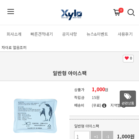
0
회사소개
빠른견적내기
공지사항
뉴스&이벤트
사용후기
자이로 얼음조끼
0
일반형 아이스팩
1,000
상품가
원
적립금
15원
관련상품
배송비
(무료)
지역별
일반형 아이스팩
1,000
원
+1
-1