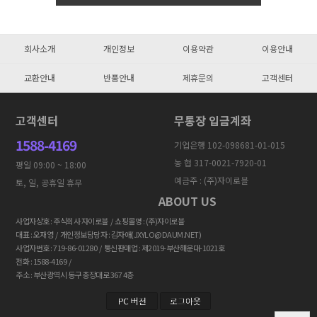
회사소개
개인정보
이용약관
이용안내
교환안내
반품안내
제휴문의
고객센터
고객센터
무통장 입금계좌
1588-4169
기업은행 102-098681-01-015
농 협 317-0021-7920-01
평일 09:00 ~ 18:00
예금주 : (주)자이로블
토, 일, 공휴일 휴무
ABOUT US
사업자상호 : 주식회사 자이로블 / 쇼핑몰명 : (주)자이로블
대표 : 오재영 / 개인정보담당자 : 김자애(JXYLO@DAUM.NET)
사업자번호 : 719-86-01280 / 통신판매업 : 제2019-부산해운대-1021호
전화 : 1588-4169 /
주소 : 부산광역시 동구 충장대로 367 4층