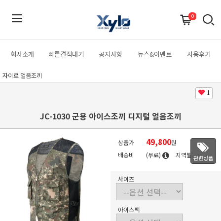
0
회사소개
빠른견적내기
공지사항
뉴스&이벤트
사용후기
자이로 얼음조끼
1
JC-1030 군용 아이스조끼 디지털 얼음조끼
49,800
상품가
원
배송비
(무료)
지역별
관련상품
사이즈
아이스팩