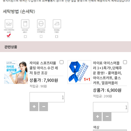
관련상품
자이로 스포츠타올
자이로 아이스머플
쿨링 아이스 수건 레
러 1+1특가!,단체주
저 등산 조깅
문 환영! - 쿨머플러,
아이스프카프, 쿨스
상품가 : 7,900원
카프, 얼음머플러
적립금 : 90원
상품가 : 6,900원
적립금 : 200원
색상