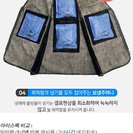
아이스팩 비교 :
일반팩 (
1~2년
반복 재사용 /
2~3시간
냉기지속)