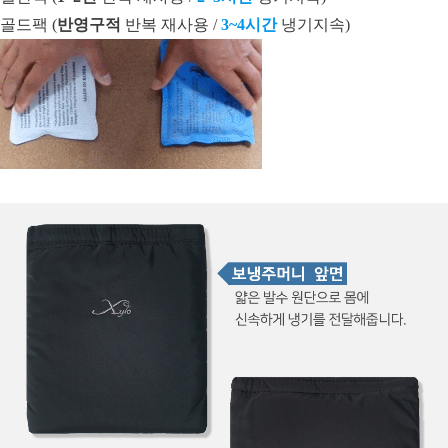
골드팩 (
반영구적
반복 재사용 /
3~4시간
냉기지속)