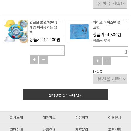
안전모 쿨콘/냉팩 2
자이로 아이스팩 골
개입 재사용가능 냉
드형
팩
상품가 : 4,500원
상품가 : 17,900원
적립금 : 50원
배송료
선택상품 장바구니 담기
회사소개
개인정보
이용약관
이용안내
교환안내
반품안내
제휴문의
고객센터