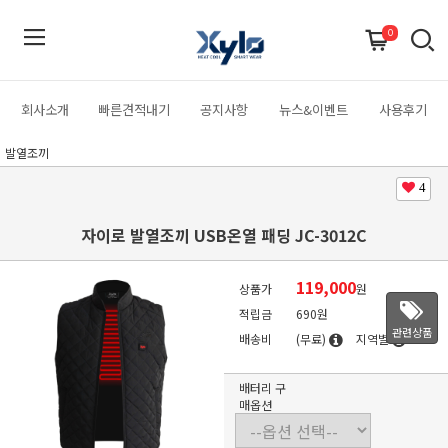
0
회사소개
빠른견적내기
공지사항
뉴스&이벤트
사용후기
발열조끼
4
자이로 발열조끼 USB온열 패딩 JC-3012C
119,000
상품가
원
적립금
690원
관련상품
배송비
(무료)
지역별
배터리 구
매옵션