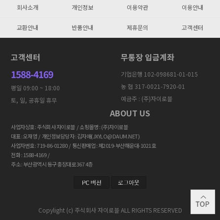
회사소개
개인정보
이용약관
이용안내
교환안내
반품안내
제휴문의
고객센터
고객센터
무통장 입금계좌
1588-4169
기업은행 102-098681-01-015
농 협 317-0021-7920-01
평일 09:00 ~ 18:00
예금주 : (주)자이로블
토, 일, 공휴일 휴무
ABOUT US
사업자상호 : 주식회사 자이로블 / 쇼핑몰명 : (주)자이로블
대표 : 오재영 / 개인정보담당자 : 김자애(JXYLO@DAUM.NET)
사업자번호 : 719-86-01280 / 통신판매업 : 제2019-부산해운대-1021호
전화 : 1588-4169 /
주소 : 부산광역시 동구 충장대로 367 4층
Copylight (c) 주식회사 자이로블 ALL RIGHTS RESERVED