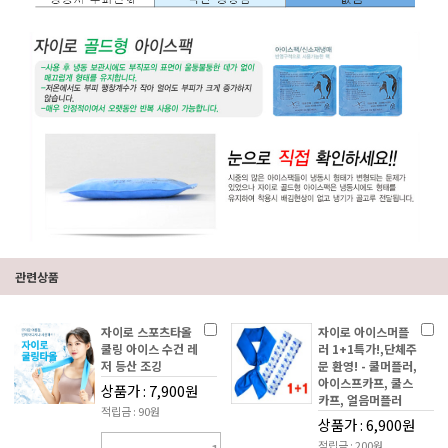
관련상품
자이로 스포츠타올
자이로 아이스머플
쿨링 아이스 수건 레
러 1+1특가!,단체주
저 등산 조깅
문 환영! - 쿨머플러,
아이스프카프, 쿨스
상품가 : 7,900원
카프, 얼음머플러
적립금 : 90원
상품가 : 6,900원
적립금 : 200원