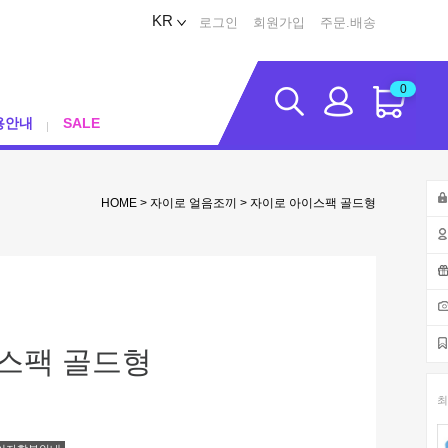
KR
로그인
회원가입
주문.배송
0
용안내
SALE
HOME
>
자이로 얼음조끼
> 자이로 아이스팩 골드형
스팩 골드형
최