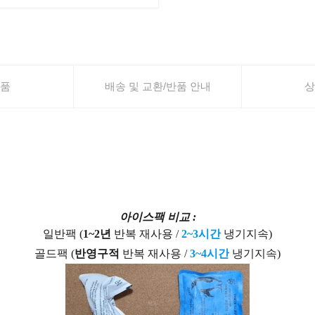
품
배송 및 교환/반품 안내
상
아이스팩 비교 :
일반팩 (
1~2년
반복 재사용 /
2~3시간
냉기지속)
골드팩 (
반영구적
반복 재사용 /
3~4시간
냉기지속)