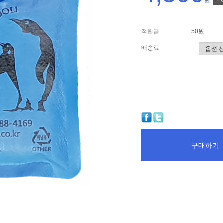
원
무
적립금
50원
배송료
구매하기